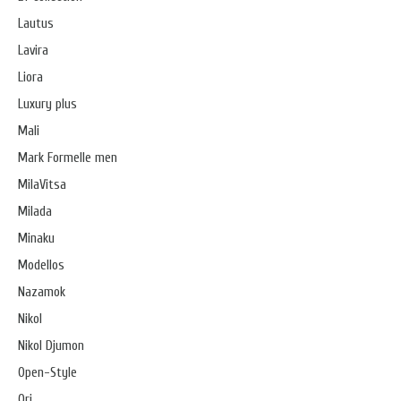
Lautus
Lavira
Liora
Luxury plus
Mali
Mark Formelle men
MilaVitsa
Milada
Minaku
Modellos
Nazamok
Nikol
Nikol Djumon
Open-Style
Ori