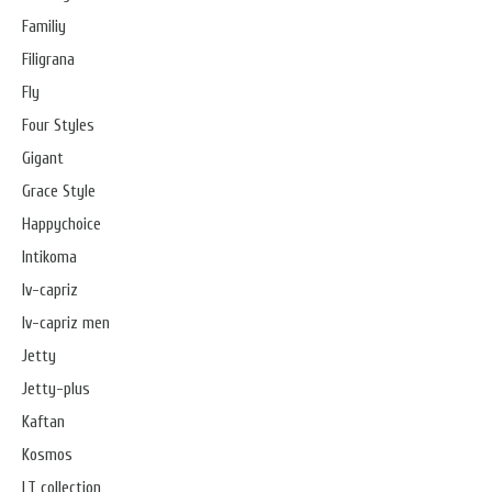
Familiy
Filigrana
Fly
Four Styles
Gigant
Grace Style
Happychoice
Intikoma
Iv-capriz
Iv-capriz men
Jetty
Jetty-plus
Kaftan
Kosmos
LT collection