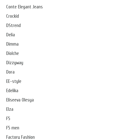
Conte Elegant Jeans
Crockid
DStrend
Delia
Dimma
Diolche
Dizzyway
Dora
EE-style
Edelika
Eliseeva Olesya
Elza
F5
F5 men
Factory Fashion