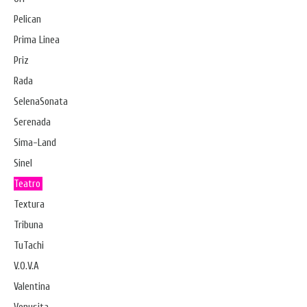
Pelican
Prima Linea
Priz
Rada
SelenaSonata
Serenada
Sima-Land
Sinel
Teatro
Textura
Tribuna
TuTachi
V.O.V.A
Valentina