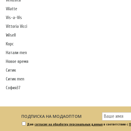
Venusita
Vilatte
Vis-a-Vis
Vittoria Vicci
Wisell
Корс
Натали men
Новое время
Ситик
Ситик men
София37
ПОДПИСКА НА МОДАОПТОМ
Даю
согласие на обработку персональных данных
в соответствии с
П