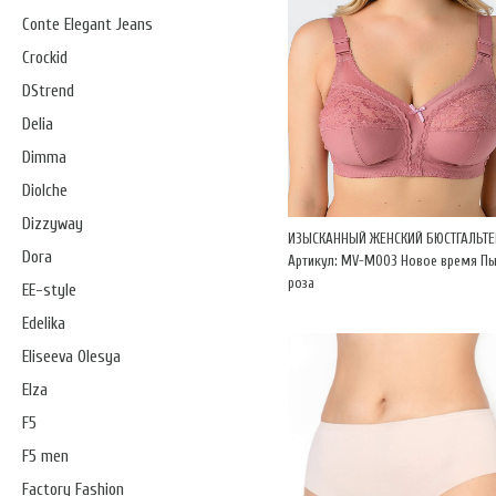
Conte Elegant Jeans
Crockid
DStrend
Delia
Dimma
Diolche
Dizzyway
ИЗЫСКАННЫЙ ЖЕНСКИЙ БЮСТГАЛЬТЕ
Dora
Артикул: MV-М003 Новое время П
роза
EE-style
Edelika
Eliseeva Olesya
Elza
F5
F5 men
Factory Fashion