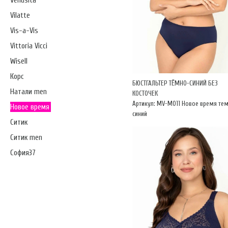
Venusita
Vilatte
Vis-a-Vis
Vittoria Vicci
Wisell
Корс
БЮСТГАЛЬТЕР ТЁМНО-СИНИЙ БЕЗ
Натали men
КОСТОЧЕК
Артикул: MV-М011 Новое время те
Новое время
синий
Ситик
Ситик men
София37