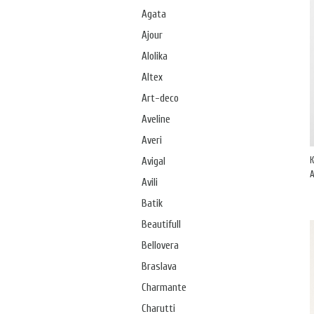
Agata
Ajour
Alolika
Altex
Art-deco
Aveline
Averi
Avigal
А
Avili
Batik
Beautifull
Bellovera
Braslava
Charmante
Charutti