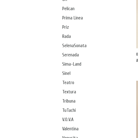
Pelican
Prima Linea
Priz
Rada
SelenaSonata
Serenada
А
Sima-Land
Sinel
Teatro
Textura
Tribuna
TuTachi
V.O.V.A
Valentina