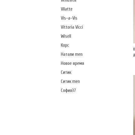
Venusita
Vilatte
Vis-a-Vis
Vittoria Vicci
Wisell
Корс
Натали men
А
Новое время
Ситик
Ситик men
София37