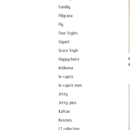
Familiy
Filigrana
Fly
Four Styles
Gigant
Grace Style
Happychoice
А
Intikoma
Iv-capriz
Iv-capriz men
Jetty
Jetty-plus
Kaftan
Kosmos
LT collection