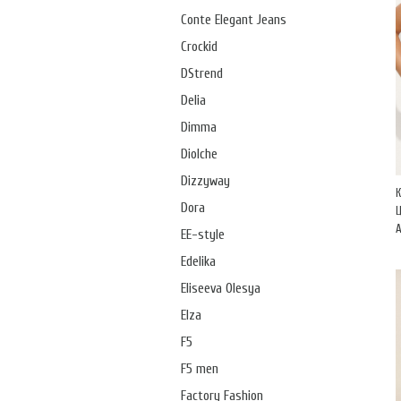
Conte Elegant Jeans
Crockid
DStrend
Delia
Dimma
Diolche
Dizzyway
Dora
А
EE-style
Edelika
Eliseeva Olesya
Elza
F5
F5 men
Factory Fashion