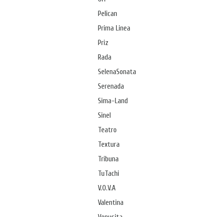
Pelican
Prima Linea
Priz
Rada
SelenaSonata
Serenada
Sima-Land
Sinel
Teatro
Textura
Tribuna
TuTachi
V.O.V.A
Valentina