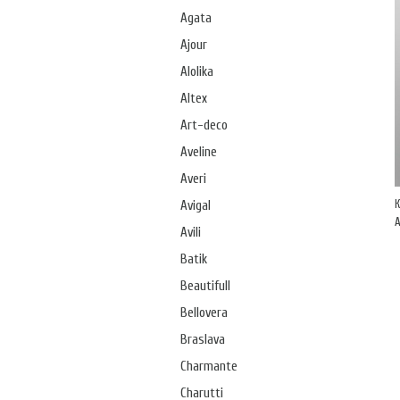
Agata
Ajour
Alolika
Altex
Art-deco
Aveline
Averi
Avigal
А
Avili
Batik
Beautifull
Bellovera
Braslava
Charmante
Charutti