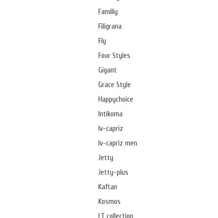
Familiy
Filigrana
Fly
Four Styles
Gigant
Grace Style
Happychoice
Intikoma
Iv-capriz
Iv-capriz men
Jetty
Jetty-plus
Kaftan
Kosmos
LT collection