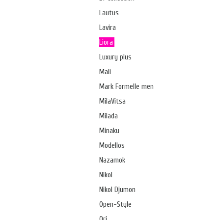
Lautus
Lavira
Liora
Luxury plus
Mali
Mark Formelle men
MilaVitsa
Milada
Minaku
Modellos
Nazamok
Nikol
Nikol Djumon
Open-Style
Ori