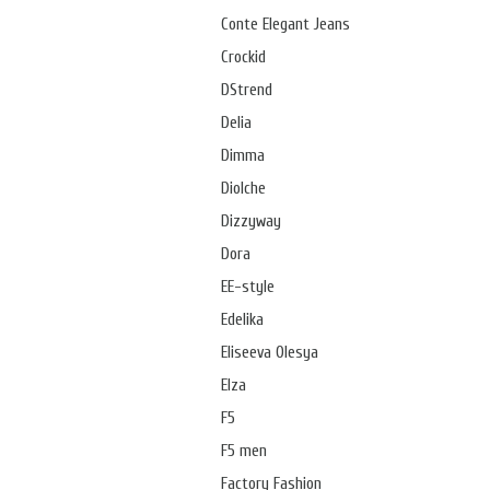
Conte Elegant Jeans
Crockid
DStrend
Delia
Dimma
Diolche
Dizzyway
Dora
EE-style
Edelika
Eliseeva Olesya
Elza
F5
F5 men
Factory Fashion