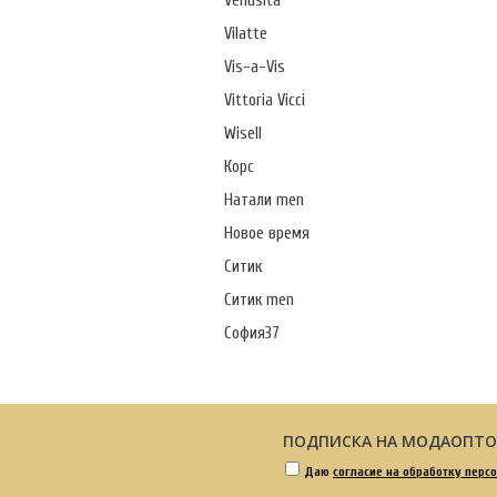
Venusita
Vilatte
Vis-a-Vis
Vittoria Vicci
Wisell
Корс
Натали men
Новое время
Ситик
Ситик men
София37
ПОДПИСКА НА МОДАОПТ
Даю
согласие на обработку перс