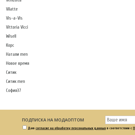
Venusita
Vilatte
Vis-a-Vis
Vittoria Vicci
Wisell
Корс
Натали men
Новое время
Ситик
Ситик men
София37
ПОДПИСКА НА МОДАОПТОМ
Даю
согласие на обработку персональных данных
в соответствии с
П