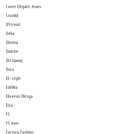
Conte Elegant Jeans
Crockid
DStrend
Delia
Dimma
Diolche
Dizzyway
Dora
EE-style
Edelika
Eliseeva Olesya
Elza
F5
F5 men
Factory Fashion