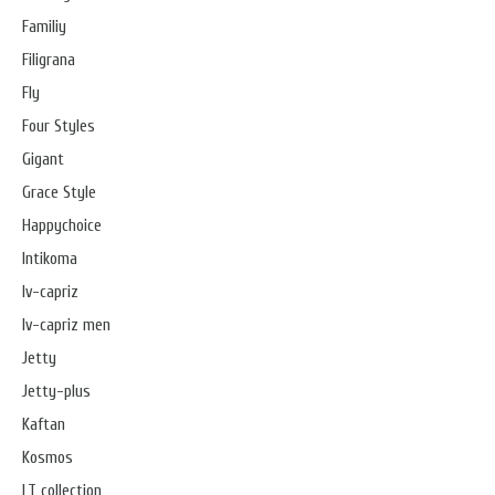
Familiy
Filigrana
Fly
Four Styles
Gigant
Grace Style
Happychoice
Intikoma
Iv-capriz
Iv-capriz men
Jetty
Jetty-plus
Kaftan
Kosmos
LT collection