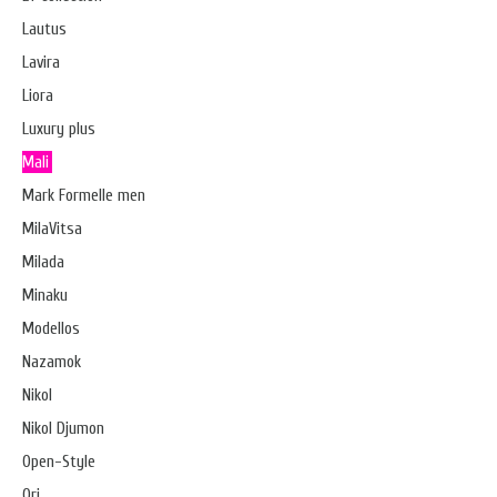
Lautus
Lavira
Liora
Luxury plus
Mali
Mark Formelle men
MilaVitsa
Milada
Minaku
Modellos
Nazamok
Nikol
Nikol Djumon
Open-Style
Ori