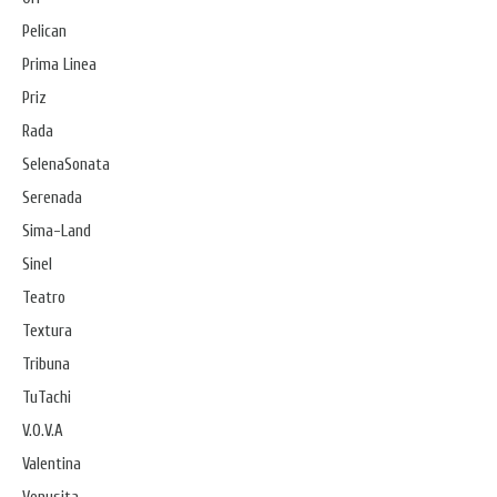
Pelican
Prima Linea
Priz
Rada
SelenaSonata
Serenada
Sima-Land
Sinel
Teatro
Textura
Tribuna
TuTachi
V.O.V.A
Valentina